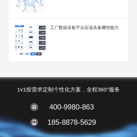
工厂数据采集平台应该具备哪些能力
1v1按需求定制个性化方案，全程360°服务
400-9980-863
185-8878-5629