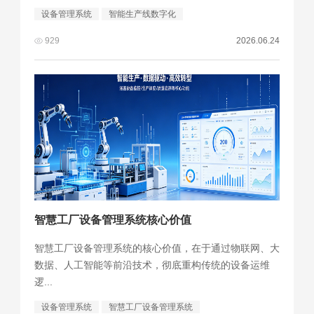
设备管理系统
智能生产线数字化
929
2026.06.24
智慧工厂设备管理系统核心价值
智慧工厂设备管理系统的核心价值，在于通过物联网、大
数据、人工智能等前沿技术，彻底重构传统的设备运维
逻...
设备管理系统
智慧工厂设备管理系统