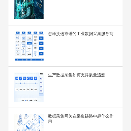
怎样挑选靠谱的工业数据采集服务商
生产数据采集如何支撑质量追溯
数据采集网关在采集链路中起什么作
用