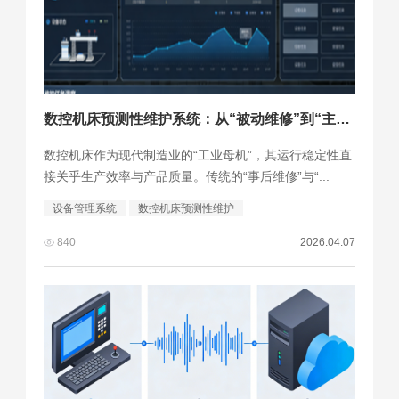
数控机床预测性维护系统：从“被动维修”到“主动预防”的数智跃迁
数控机床作为现代制造业的“工业母机”，其运行稳定性直
接关乎生产效率与产品质量。传统的“事后维修”与“...
设备管理系统
数控机床预测性维护
840
2026.04.07