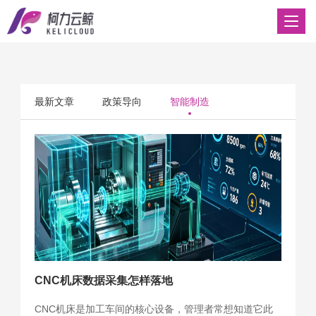
最新文章
政策导向
智能制造
工业APP
产业互联网
前沿技术
常见问题
CNC机床数据采集怎样落地
CNC机床是加工车间的核心设备，管理者常想知道它此