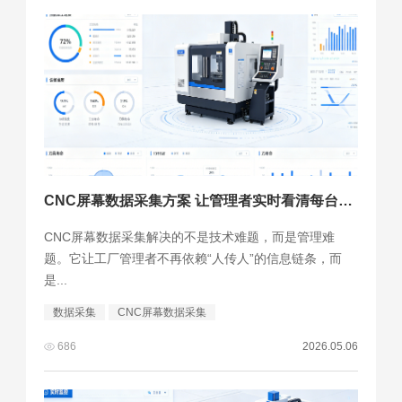
CNC屏幕数据采集方案 让管理者实时看清每台设备真实状态
CNC屏幕数据采集解决的不是技术难题，而是管理难
题。它让工厂管理者不再依赖“人传人”的信息链条，而
是...
数据采集
CNC屏幕数据采集
686
2026.05.06